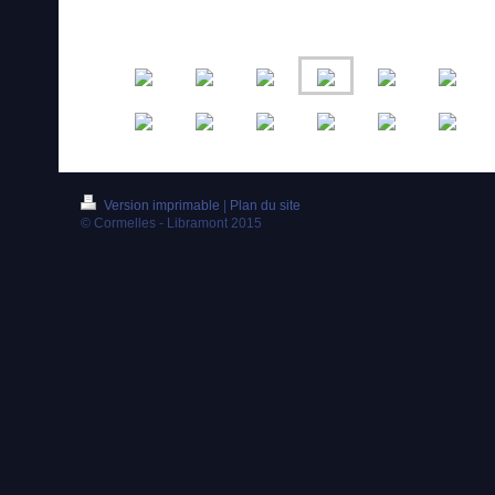
Version imprimable
|
Plan du site
© Cormelles - Libramont 2015