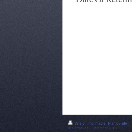
Version imprimable
|
Plan du site
© Cormelles - Libramont 2015