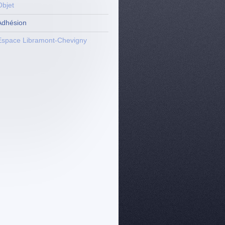
Objet
Adhésion
Espace Libramont-Chevigny